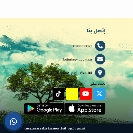
إتصل بنا
0566653371
info@afaq-it.com.sa
القنفذة - أمام الاستاد الرياضي
تجدنا على
تصميم و تطوير:
آفاق العالمية لنظم المعلومات