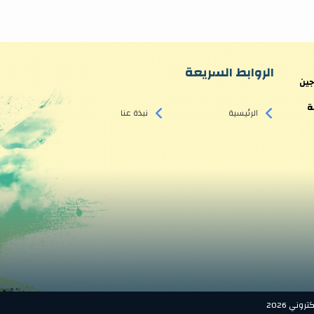
الروابط السريعة
جين
ة
الرئيسية
نبذة عنا
ني 2026