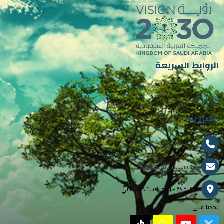
الروابط السريعة
الرئيسية
نبذة عنا
إتصل بنا
0566653371
info@afaq-it.com.sa
القنفذة - أمام الاستاد الرياضي
تجدنا على