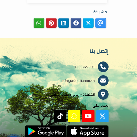
مشاركة
إتصل بنا
0566653371
info@afaq-it.com.sa
القنفذة - أمام الاستاد الرياضي
تجدنا على