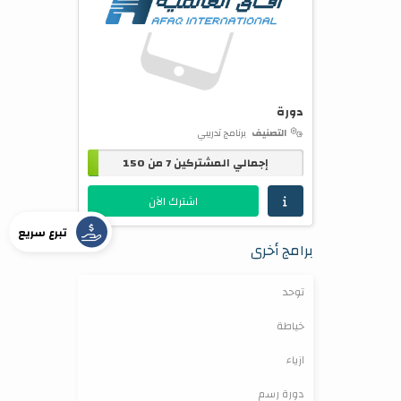
دورة
التصنيف
برنامج تدريبي
إجمالي المشتركين 7 من 150
اشترك الآن
تبرع سريع
برامج أخرى
توحد
خياطة
ازياء
دورة رسم