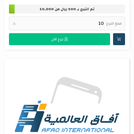
تم التبرع بـ
500
ريال من
10,000
مبلغ التبرع

تبرع الآن