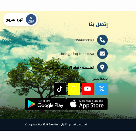
تبرع سريع
إتصل بنا
0566653371
info@afaq-it.com.sa
القنفذة - أمام الاستاد الرياضي
تجدنا على
تصميم و تطوير:
آفاق العالمية لنظم المعلومات