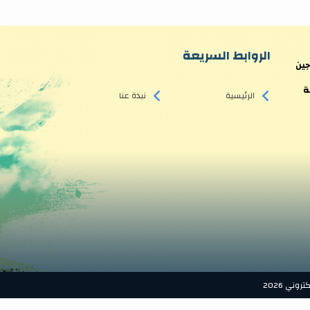
الروابط السريعة
جين
ة
الرئيسية
نبذة عنا
ني 2026